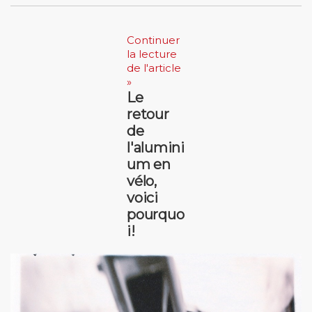
Continuer
la lecture
de l'article
»
Le
retour
de
l'alumini
um en
vélo,
voici
pourquo
i!