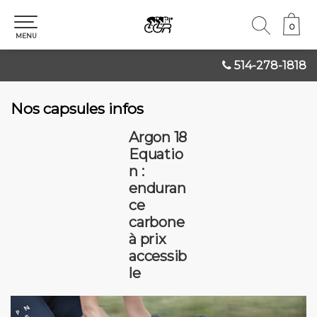
0
0
MENU
514-278-1818
Nos capsules infos
Argon 18
Equatio
n :
enduran
ce
carbone
à prix
accessib
le