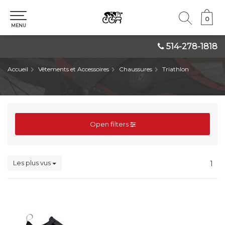
0
0
MENU
514-278-1818
Accueil
Vêtements et Accessoires
Chaussures
Triathlon
Open filters
Les plus vus
1