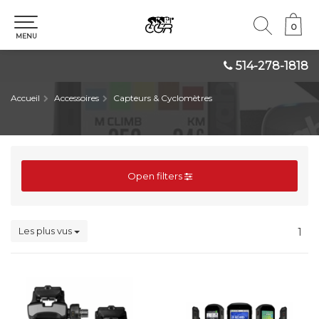
0
0
MENU
514-278-1818
Accueil
Accessoires
Capteurs & Cyclomètres
Open filters
Les plus vus
1