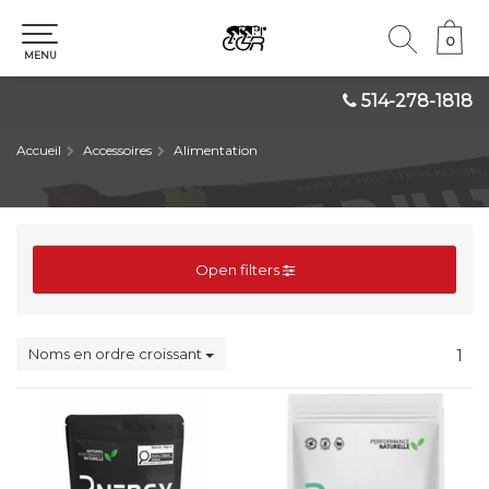
0
0
MENU
514-278-1818
Accueil
Accessoires
Alimentation
Open filters
Noms en ordre croissant
1