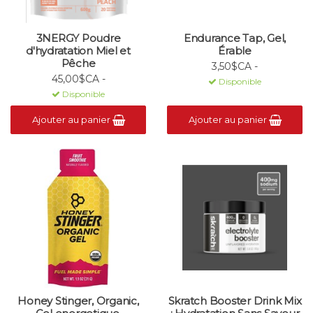
3NERGY Poudre
Endurance Tap, Gel,
d'hydratation Miel et
Érable
Pêche
3,50$CA -
45,00$CA -
Disponible
Disponible
Ajouter au panier
Ajouter au panier
Honey Stinger, Organic,
Skratch Booster Drink Mix