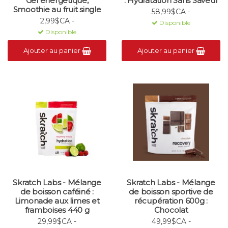
Gel energetique,
: Hydratation Sans Saveur
Smoothie au fruit single
58,99$CA -
2,99$CA -
Disponible
Disponible
Ajouter au panier
Ajouter au panier
Skratch Labs - Mélange
Skratch Labs - Mélange
de boisson caféiné :
de boisson sportive de
Limonade aux limes et
récupération 600g :
framboises 440 g
Chocolat
29,99$CA -
49,99$CA -