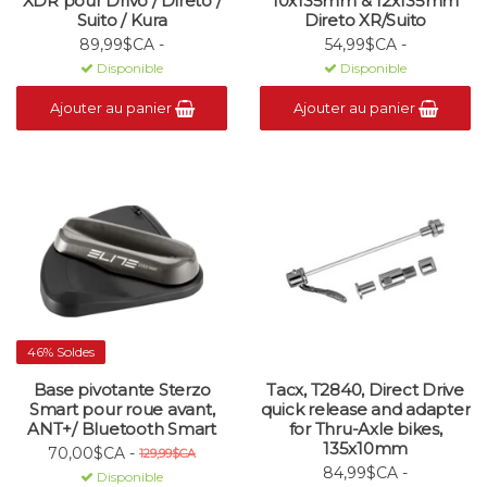
XDR pour Drivo / Direto /
10x135mm & 12x135mm
Suito / Kura
Direto XR/Suito
89,99$CA -
54,99$CA -
Disponible
Disponible
Ajouter au panier
Ajouter au panier
46% Soldes
Base pivotante Sterzo
Tacx, T2840, Direct Drive
Smart pour roue avant,
quick release and adapter
ANT+/ Bluetooth Smart
for Thru-Axle bikes,
135x10mm
70,00$CA -
129,99$CA
84,99$CA -
Disponible