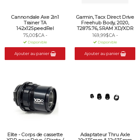
Cannondale Axe 2in1
Garmin, Tacx Direct Drive
Trainer TA
Freehub Body, 2020,
142x12SpeedRel
T2875.76, SRAM XD/XDR
75,00$CA -
169,99$CA -
Disponible
Disponible
Ajouter au panier
Ajouter au panier
Elite - Corps de cassette
Adaptateur Thru Axle