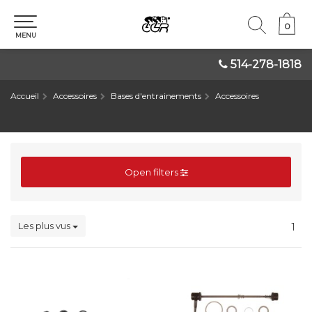
0
0
MENU
514-278-1818
Accueil
Accessoires
Bases d'entrainements
Accessoires
Open filters
Les plus vus
1