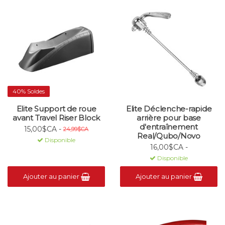
40% Soldes
Elite Support de roue
Elite Déclenche-rapide
avant Travel Riser Block
arrière pour base
d'entraînement
15,00$CA -
24,99$CA
Real/Qubo/Novo
Disponible
16,00$CA -
Disponible
Ajouter au panier
Ajouter au panier