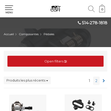
0
0
MENU
514-278-1818
Accueil
Composantes
Pédales
Open filters
Produits les plus récents
1
2