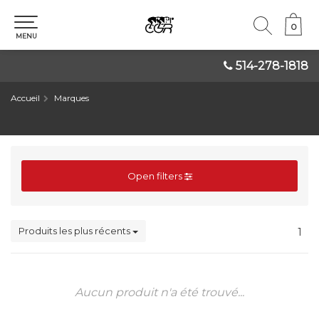
0
0
MENU
514-278-1818
Accueil
Marques
Open filters
Produits les plus récents
1
Aucun produit n'a été trouvé...