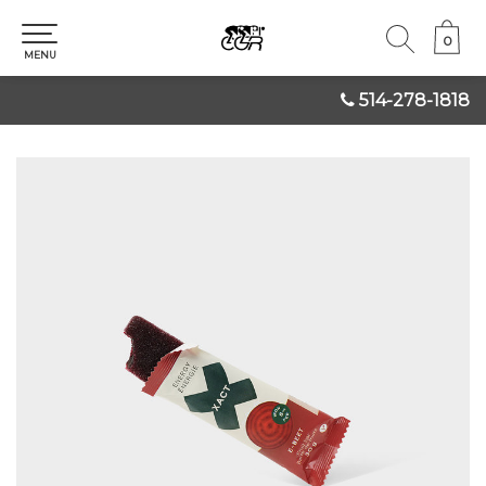
0
0
MENU
514-278-1818