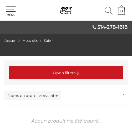
0
0
MENU
514-278-1818
Accueil
Mots-clés
Sale
Open filters
Noms en ordre croissant
1
Aucun produit n'a été trouvé...