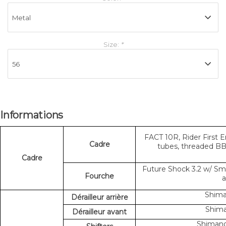
Size:
*
Informations
FACT 10R, Rider First 
Cadre
tubes, threaded BB
Cadre
Future Shock 3.2 w/ S
Fourche
a
Shima
Dérailleur arrière
Shima
Dérailleur avant
Shimano