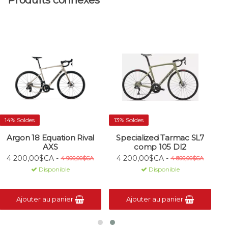
Produits connexes
14% Soldes
13% Soldes
Argon 18 Equation Rival
Specialized Tarmac SL7
AXS
comp 105 DI2
4 200,00$CA -
4 200,00$CA -
4 900,00$CA
4 800,00$CA
Disponible
Disponible
Ajouter au panier
Ajouter au panier