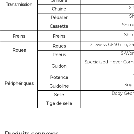
Shifters
Transmission
Sh
Chaine
Sh
Pédalier
Shima
Cassette
Shim
Freins
Freins
DT Swiss G540 rim, 24
Roues
Roues
S-Wor
Pneus
Specialized Hover Com
Guidon
Potence
Périphériques
Supa
Guidoline
Body Geome
Selle
Tige de selle