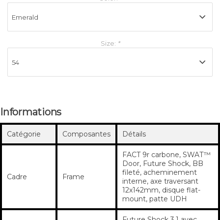
Size:
*
Informations
Catégorie
Composantes
Détails
FACT 9r carbone, SWAT™
Door, Future Shock, BB
fileté, acheminement
Cadre
Frame
interne, axe traversant
12x142mm, disque flat-
mount, patte UDH
Future Shock 3.1 avec