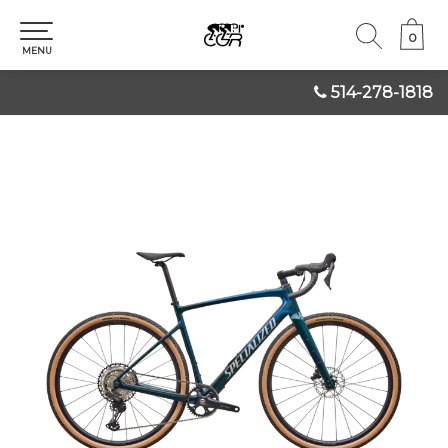
0
0
MENU
514-278-1818