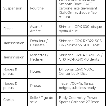
Smooth Boot, FACT
Suspension
Fourche
carbone, axe traversant
12x100mm, disque flat-
mount
Avant /
Shimano GRX 600, disque
Freins
Arrière
hydraulique
Dérailleur /
Shimano GRX RX822-SGS
Transmission
Cassette
12v / Shimano SLX 10-51t
Manettes /
Shimano GRX RX820 12v /
Transmission
Pédalier
GRX FC-RX610 40 dents
Roues &
DT Swiss G540 700c,
Roues
pneus
Center Lock Disc
Roues &
Tracer 700x45, flancs
Pneus
pneus
beiges, tubeless ready
Selle / Tige de
Body Geometry Power
Cockpit
selle
Sport / Carbone 27.2mm