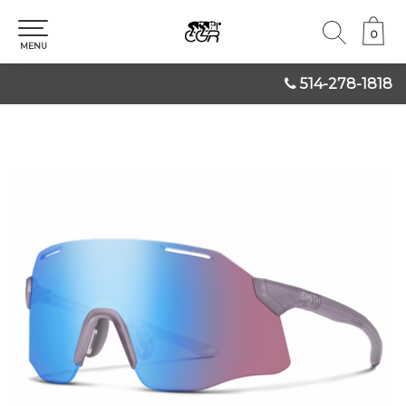
0
0
MENU
514-278-1818