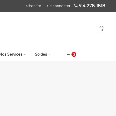
514-278-1818
S'inscrire
|
Se connecter
0
Nos Services
Soldes