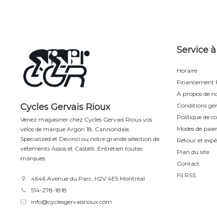
Service à
Horaire
Financement F
À propos de n
Cycles Gervais Rioux
Conditions gén
Politique de co
Venez magasiner chez Cycles Gervais Rioux vos
Modes de pai
vélos de marque Argon 18, Cannondale,
Specialized et Devinci ou notre grande sélection de
Retour et expé
vêtements Assos et Castelli. Entretien toutes
Plan du site
marques
Contact
Fil RSS
4646 Avenue du Parc, H2V 4E5 Montréal
514-278-1818
info@cyclesgervaisrioux.com