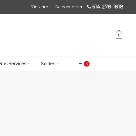
514-278-1818
S'inscrire
|
Se connecter
0
Nos Services
Soldes