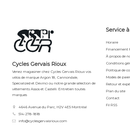
Service à
Horaire
Financement F
À propos de n
Cycles Gervais Rioux
Conditions gén
Politique de co
Venez magasiner chez Cycles Gervais Rioux vos
Modes de pai
vélos de marque Argon 18, Cannondale,
Specialized et Devinci ou notre grande sélection de
Retour et expé
vêtements Assos et Castelli. Entretien toutes
Plan du site
marques
Contact
Fil RSS
4646 Avenue du Parc, H2V 4E5 Montréal
514-278-1818
info@cyclesgervaisrioux.com