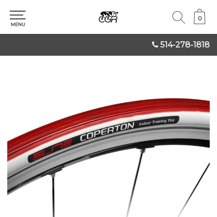
0
0
MENU
514-278-1818