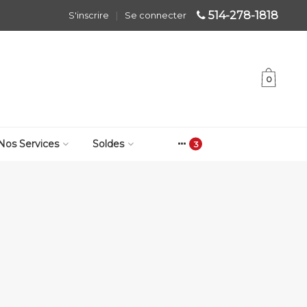
514-278-1818
S'inscrire
|
Se connecter
0
Nos Services
Soldes