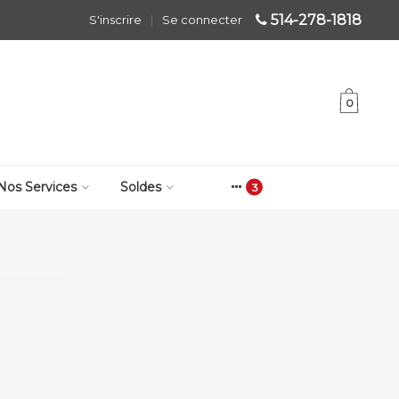
514-278-1818
S'inscrire
|
Se connecter
0
Nos Services
Soldes