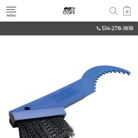
0
0
MENU
514-278-1818