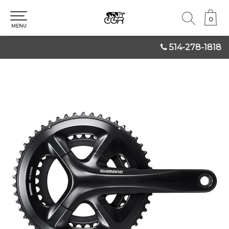
0
0
MENU
514-278-1818