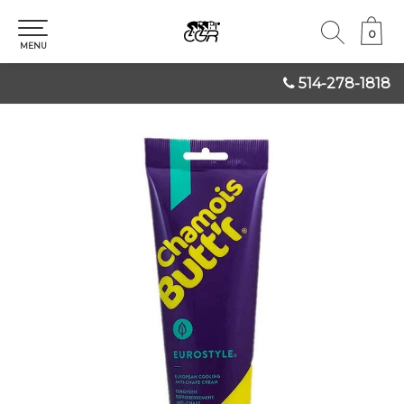
0
0
MENU
514-278-1818