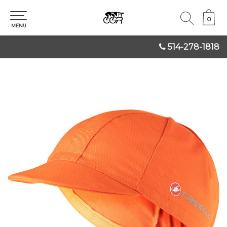
0
0
MENU
514-278-1818