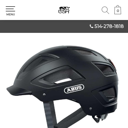
0
0
MENU
514-278-1818