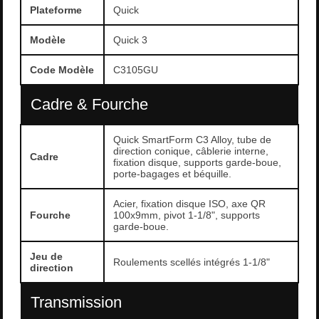
Plateforme
Quick
Modèle
Quick 3
Code Modèle
C3105GU
Cadre & Fourche
Quick SmartForm C3 Alloy, tube de
direction conique, câblerie interne,
Cadre
fixation disque, supports garde-boue,
porte-bagages et béquille.
Acier, fixation disque ISO, axe QR
Fourche
100x9mm, pivot 1-1/8", supports
garde-boue.
Jeu de
Roulements scellés intégrés 1-1/8"
direction
Transmission