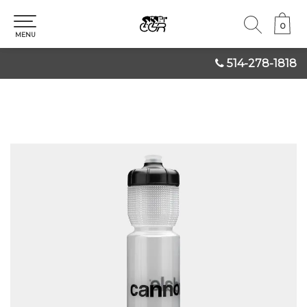
0
0
MENU
514-278-1818