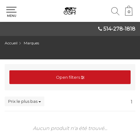
0
0
MENU
514-278-1818
Accueil
Marques
Open filters
Prix le plus bas
1
Aucun produit n'a été trouvé...