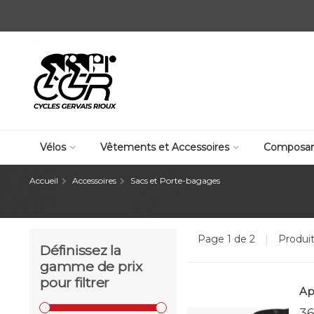
Vélos
Vêtements et Accessoires
Composan
Accueil
Accessoires
Sacs et Porte-bagages
Page 1 de 2
|
Produi
Définissez la
gamme de prix
pour filtrer
Ap
36