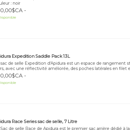
leur : noir
0,00$CA -
isponible
idura Expedition Saddle Pack 13L
sac de selle Expedition d'Apidura est un espace de rangement sta
rs, avec une réflectivité améliorée, des poches latérales en filet 
0,00$CA -
isponible
dura Race Series sac de selle, 7 Litre
Sac de selle Race de Apidura est le premier sac arrière dédié à la