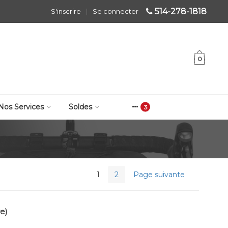
514-278-1818
S'inscrire
|
Se connecter
0
Nos Services
Soldes
1
2
Page suivante
e)