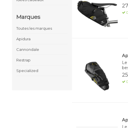
27
D
Marques
Toutes les marques
Apidura
Cannondale
Ap
Restrap
Le 
be
Specialized
25
D
Ap
Le 