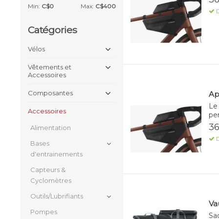
Min:
C$
0
Max:
C$
400
D
Catégories
Vélos
Vêtements et
Accessoires
Composantes
Ap
Le
Accessoires
pe
36
Alimentation
D
Bases
d'entrainements
Capteurs &
Cyclomètres
Outils/Lubrifiants
Va
Pompes
Sa