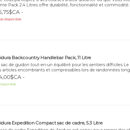
me Pack 2.4 Litres offre durabilité, fonctionnalité et commodité.
5,75$CA -
as disponible
idura Backcountry Handlebar Pack, 11 Litre
sac de guidon tout-en-un équilibré pour les sentiers difficiles 
s articles encombrants et compressibles lors de randonnées longu
4,00$CA -
isponible
idura Expedition Compact sac de cadre, 5.3 Litre
sac de cadre Expedition de Apidura est conçu pour ranger des obje