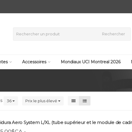
Rechercher
tes
Accessoires
Mondiaux UCI Montreal 2026
ts
36
Prix le plus élevé
idura Aero System L/XL (tube supérieur et le module de cadr
5,00$CA -