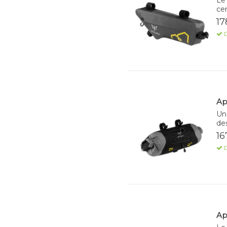
cen
17
D
Ap
Un 
de
16
D
Ap