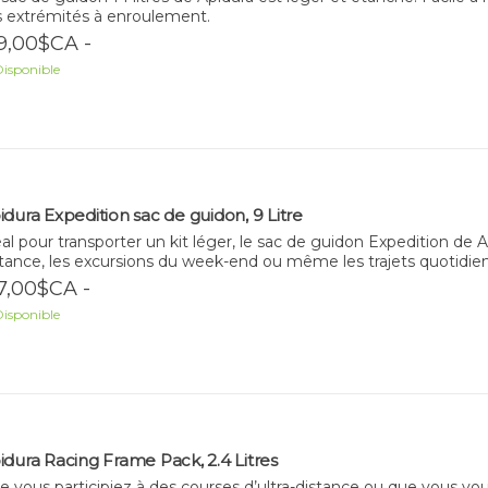
s extrémités à enroulement.
9,00$CA -
isponible
idura Expedition sac de guidon, 9 Litre
al pour transporter un kit léger, le sac de guidon Expedition de
tance, les excursions du week-end ou même les trajets quotidiens p
7,00$CA -
isponible
idura Racing Frame Pack, 2.4 Litres
 vous participiez à des courses d’ultra-distance ou que vous vou