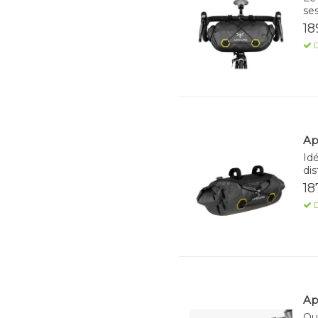
se
18
D
Ap
Idé
dis
18
D
Ap
Que