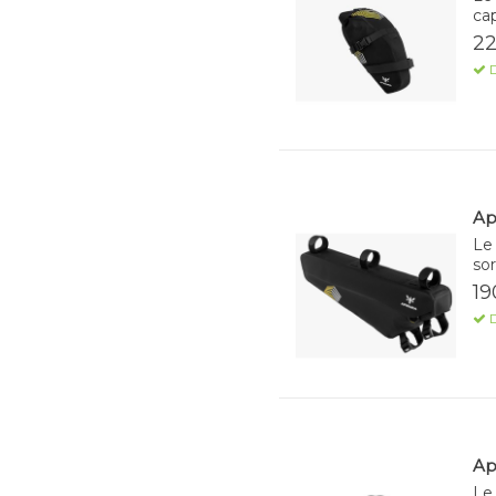
cap
22
D
Ap
Le 
sor
19
D
Ap
Le 