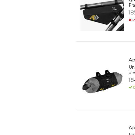
Fra
18
P
Ap
Un 
de
18
D
Ap
Le 