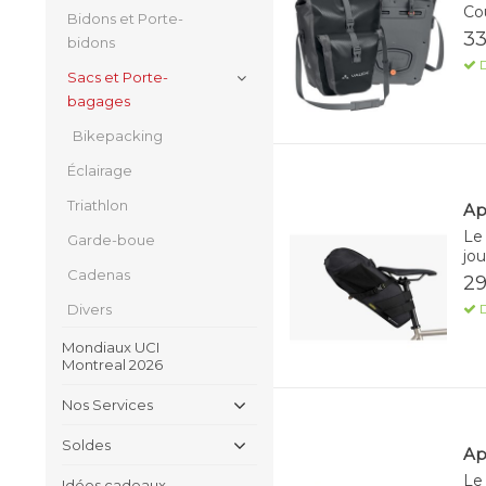
Cou
Bidons et Porte-
33
bidons
D
Sacs et Porte-
bagages
Bikepacking
Éclairage
Triathlon
Ap
Le 
Garde-boue
jou
Cadenas
29
D
Divers
Mondiaux UCI
Montreal 2026
Nos Services
Soldes
Api
Le 
Idées cadeaux