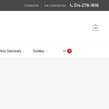
514-278-1818
S'inscrire
|
Se connecter
0
Nos Services
Soldes