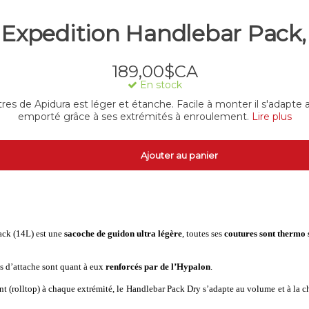
Expedition Handlebar Pack, 
189,00$CA
En stock
tres de Apidura est léger et étanche. Facile à monter il s'adapt
emporté grâce à ses extrémités à enroulement.
Lire plus
Ajouter au panier
ack (14L) est une
sacoche de guidon ultra légère
, toutes s
es
coutures sont thermo
ts d’attache sont quant à eux
renforcés par de l’Hypalon
.
t (rolltop)
à chaque extrémité, le Handlebar Pack
Dry
s’adapte au volum
e et à la 