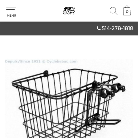
0
0
MENU
514-278-1818