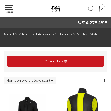
0
0
MENU
514-278-1818
Accueil
Vêtements et Accessoires
Hommes
Manteau/Veste
Open filters
Noms en ordre décroissant
1