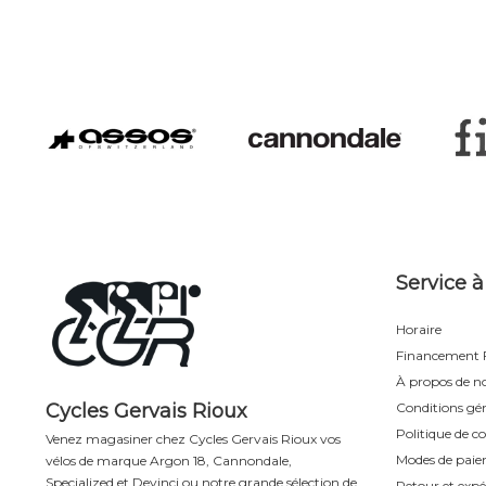
Service à
Horaire
Financement F
À propos de n
Cycles Gervais Rioux
Conditions gén
Politique de co
Venez magasiner chez Cycles Gervais Rioux vos
Modes de pai
vélos de marque Argon 18, Cannondale,
Specialized et Devinci ou notre grande sélection de
Retour et expé