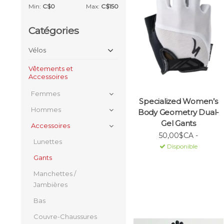
Min:
C$
0
Max:
C$
150
Catégories
Vélos
Vêtements et
Accessoires
Femmes
Specialized Women’s
Hommes
Body Geometry Dual-
Gel Gants
Accessoires
50,00$CA -
Lunettes
Disponible
Gants
Manchettes /
Jambières
Bas
Couvre-Chaussures