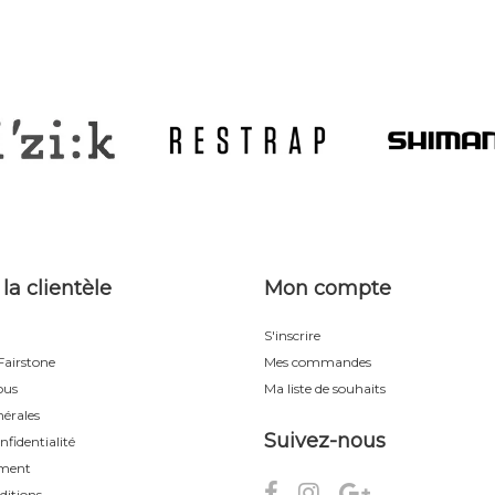
 la clientèle
Mon compte
S'inscrire
airstone
Mes commandes
ous
Ma liste de souhaits
érales
Suivez-nous
nfidentialité
ement
ditions