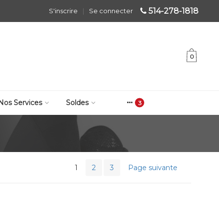
514-278-1818
S'inscrire
|
Se connecter
0
Nos Services
Soldes
1
2
3
Page suivante