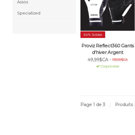
Assos
Specialized
64% Soldes
Proviz Reflect360 Gants
d'hiver Argent
49,99$CA -
139,99$CA
Disponible
Page 1 de 3
|
Produits