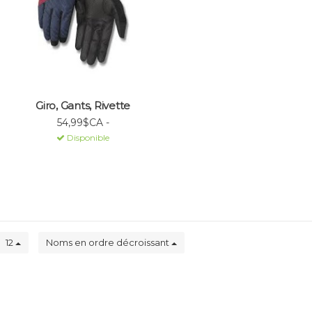
Giro, Gants, Rivette
54,99$CA -
Disponible
12
Noms en ordre décroissant