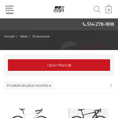
0
0
MENU
514-278-1818
Accueil
Vélos
Endurance
Open filters
Produits les plus récents
1