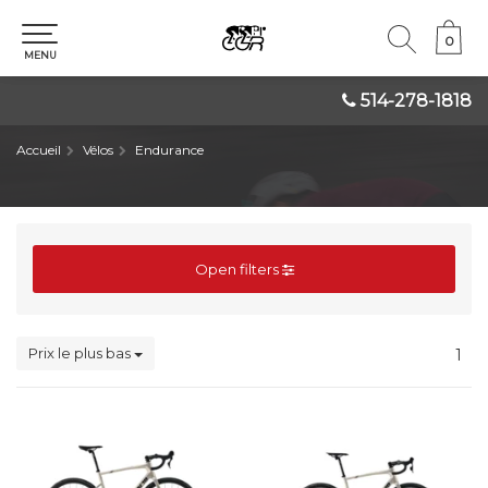
0
0
MENU
514-278-1818
Accueil
Vélos
Endurance
Open filters
Prix le plus bas
1