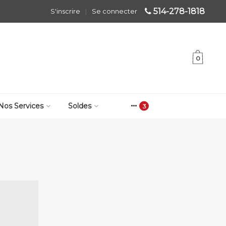
514-278-1818
S'inscrire
|
Se connecter
0
Nos Services
Soldes