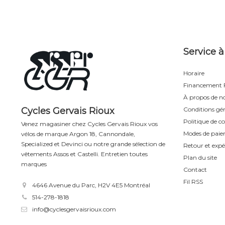
Service à
Horaire
Financement F
À propos de n
Cycles Gervais Rioux
Conditions gén
Politique de co
Venez magasiner chez Cycles Gervais Rioux vos
Modes de pai
vélos de marque Argon 18, Cannondale,
Specialized et Devinci ou notre grande sélection de
Retour et expé
vêtements Assos et Castelli. Entretien toutes
Plan du site
marques
Contact
Fil RSS
4646 Avenue du Parc, H2V 4E5 Montréal
514-278-1818
info@cyclesgervaisrioux.com