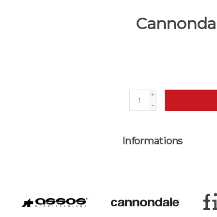
Cannondal
+
-
Informations