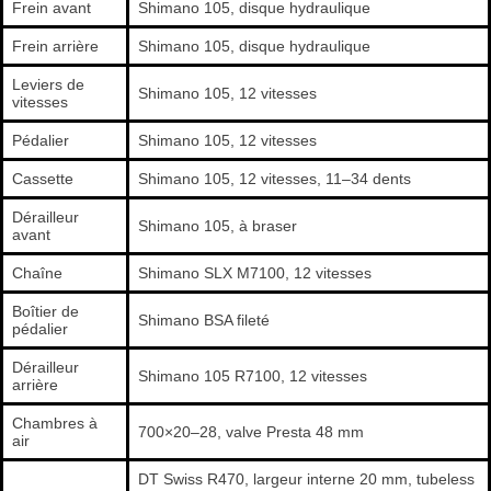
Frein avant
Shimano 105, disque hydraulique
Frein arrière
Shimano 105, disque hydraulique
Leviers de
Shimano 105, 12 vitesses
vitesses
Pédalier
Shimano 105, 12 vitesses
Cassette
Shimano 105, 12 vitesses, 11–34 dents
Dérailleur
Shimano 105, à braser
avant
Chaîne
Shimano SLX M7100, 12 vitesses
Boîtier de
Shimano BSA fileté
pédalier
Dérailleur
Shimano 105 R7100, 12 vitesses
arrière
Chambres à
700×20–28, valve Presta 48 mm
air
DT Swiss R470, largeur interne 20 mm, tubeless