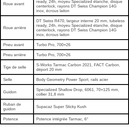
ready, 24h, moyeu Specialized étanche, disque
Roue avant
centerlock, rayons DT Swiss Champion 14G
inox, écrous laiton
DT Swiss R470, largeur interne 20 mm, tubeless
ready, 24h, moyeu Specialized étanche, disque
Roue arrière
centerlock, rayons DT Swiss Champion 14G
inox, écrous laiton
Pneu avant
Turbo Pro, 700×26
Pneu arrière
Turbo Pro, 700×26
S-Works Tarmac Carbon 2021, FACT Carbon,
Tige de selle
déport 20 mm
Selle
Body Geometry Power Sport, rails acier
Specialized Shallow Drop, 6061, 70×125 mm,
Guidon
collier 31,8 mm
Ruban de
Supacaz Super Sticky Kush
guidon
Potence
Potence intégrée Tarmac, 6°