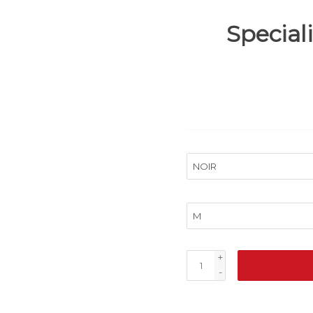
Specia
+
-