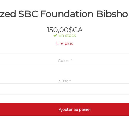
lized SBC Foundation Bibsh
150,00$CA
En stock
Lire plus
Color:
*
Size:
*
Ajouter au panier