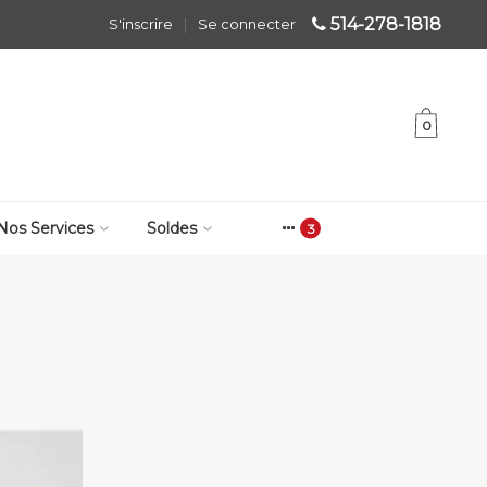
514-278-1818
S'inscrire
|
Se connecter
0
Nos Services
Soldes