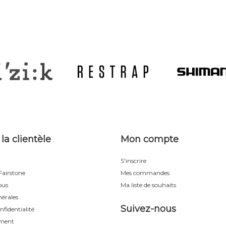
 la clientèle
Mon compte
S'inscrire
airstone
Mes commandes
ous
Ma liste de souhaits
érales
Suivez-nous
nfidentialité
ement