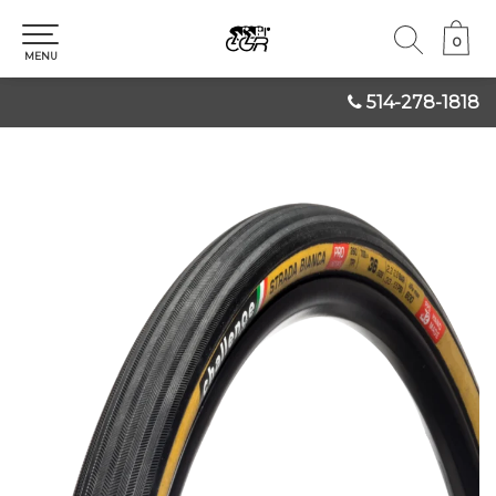
0
0
MENU
514-278-1818