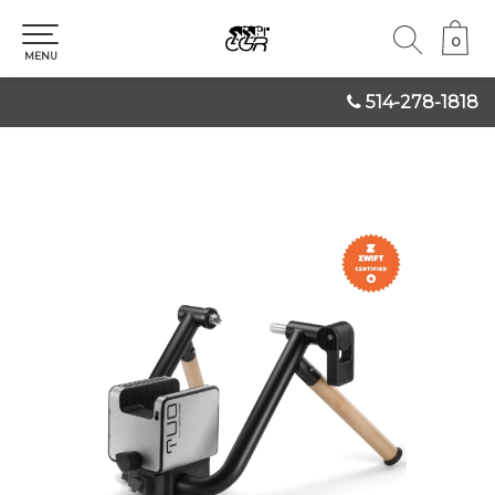
0
0
MENU
514-278-1818