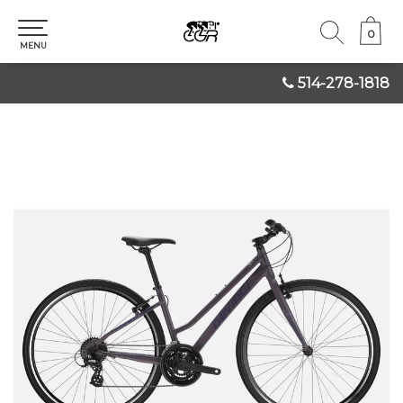
0
0
MENU
514-278-1818