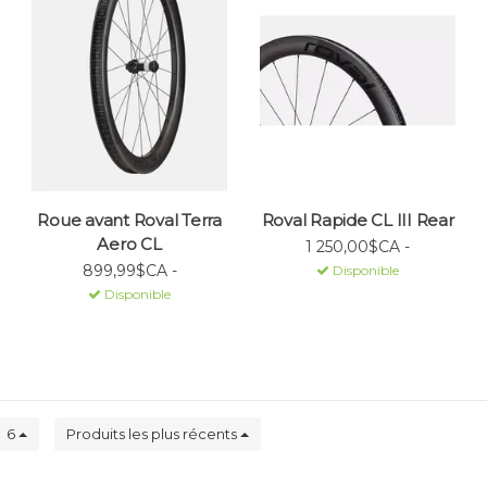
Roue avant Roval Terra
Roval Rapide CL III Rear
Aero CL
1 250,00$CA -
899,99$CA -
Disponible
Disponible
6
Produits les plus récents