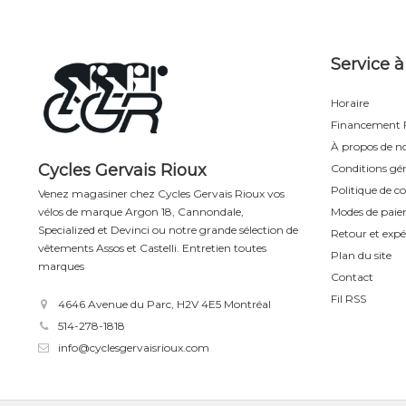
Service à
Horaire
Financement F
À propos de n
Cycles Gervais Rioux
Conditions gén
Politique de co
Venez magasiner chez Cycles Gervais Rioux vos
Modes de pai
vélos de marque Argon 18, Cannondale,
Specialized et Devinci ou notre grande sélection de
Retour et expé
vêtements Assos et Castelli. Entretien toutes
Plan du site
marques
Contact
Fil RSS
4646 Avenue du Parc, H2V 4E5 Montréal
514-278-1818
info@cyclesgervaisrioux.com