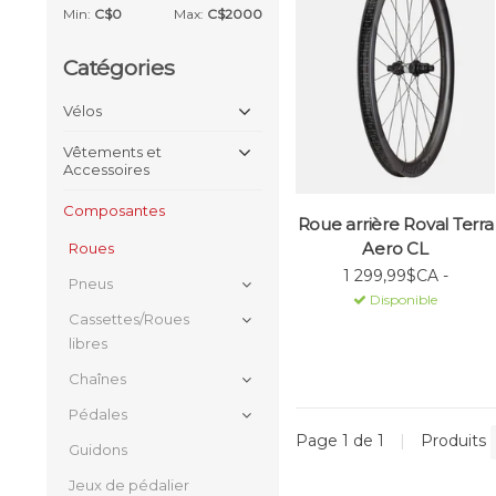
Min:
C$
0
Max:
C$
2000
Catégories
Vélos
Vêtements et
Accessoires
Composantes
Roue arrière Roval Terra
Aero CL
Roues
1 299,99$CA -
Pneus
Disponible
Cassettes/Roues
libres
Chaînes
Pédales
Page 1 de 1
|
Produits
Guidons
Jeux de pédalier