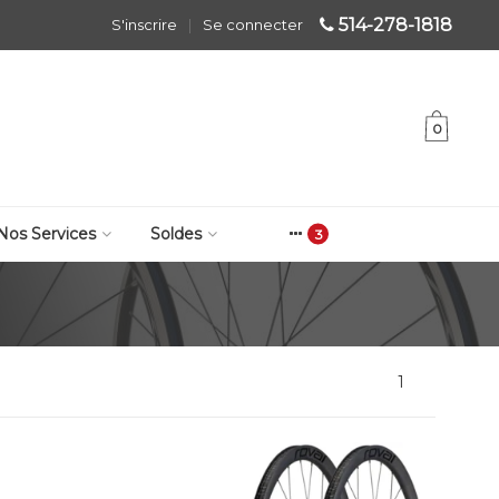
514-278-1818
S'inscrire
|
Se connecter
0
Nos Services
Soldes
1