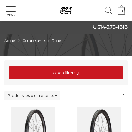
0
0
MENU
514-278-1818
Accueil
Composantes
Roues
Open filters
Produits les plus récents
1