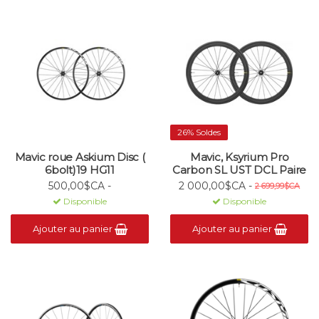
26% Soldes
Mavic roue Askium Disc (
Mavic, Ksyrium Pro
6bolt)19 HG11
Carbon SL UST DCL Paire
500,00$CA -
2 000,00$CA -
2 699,99$CA
Disponible
Disponible
Ajouter au panier
Ajouter au panier