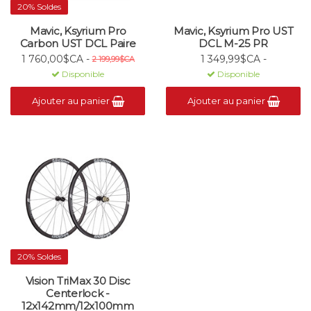
20% Soldes
Mavic, Ksyrium Pro
Mavic, Ksyrium Pro UST
Carbon UST DCL Paire
DCL M-25 PR
1 760,00$CA -
1 349,99$CA -
2 199,99$CA
Disponible
Disponible
Ajouter au panier
Ajouter au panier
20% Soldes
Vision TriMax 30 Disc
Centerlock -
12x142mm/12x100mm