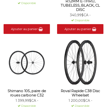
R:12MM E-THRU,
Disponible
TUBELESS, BLACK, CL
DISC
340,99$CA -
Disponible
Ajouter au panier
Ajouter au panier
Shimano 105, paire de
Roval Rapide C38 Disc
roues carbone C32
Wheelset
1 399,99$CA -
1 200,00$CA -
Disponible
Disponible