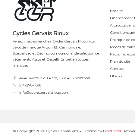
Horaire
Financement F
À propos de n
Cycles Gervais Rioux
Conditions gén
Politique de co
Venez magasiner chez Cycles Gervais Rioux vos
Modes de pai
vélos de marque Argon 18, Cannondale,
Specialized et Devinci ou notre grande sélection de
Retour et expé
vêtements Assos et Castelli. Entretien toutes
Plan du site
marques
Contact
Fil RSS
4646 Avenue du Parc, H2V 4E5 Montréal
514-278-1818
info@cyclesgervaisrioux.com
© Copyright 2026 Cycles Gervais Rioux
- Theme by
Frontlabel
- Powe