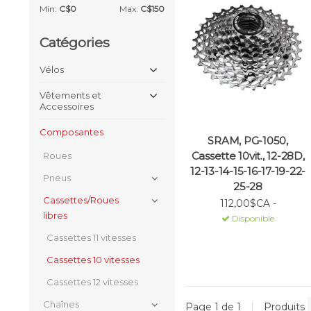
Min:
C$
0
Max:
C$
150
Catégories
Vélos
Vêtements et
Accessoires
Composantes
SRAM, PG-1050,
Cassette 10vit., 12-28D,
Roues
12-13-14-15-16-17-19-22-
Pneus
25-28
Cassettes/Roues
112,00$CA -
libres
Disponible
Cassettes 11 vitesses
Cassettes 10 vitesses
Cassettes 12 vitesses
Chaînes
Page 1 de 1
|
Produits