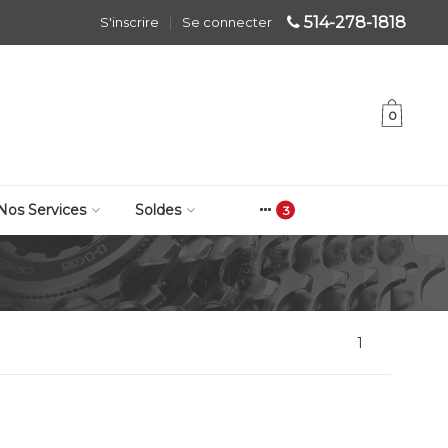
514-278-1818
S'inscrire
|
Se connecter
0
Nos Services
Soldes
1