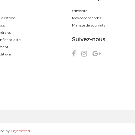
S'inscrire
airstone
Mes commandes
ous
Ma liste de souhaits
érales
Suivez-nous
nfidentialité
ement
ditions
red by
Lightspeed