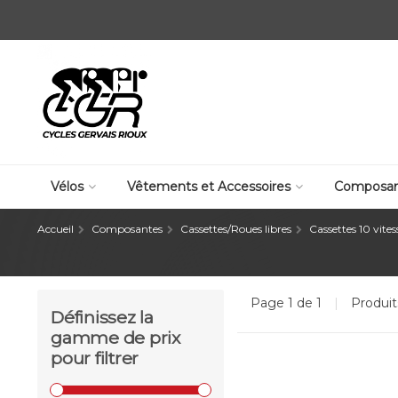
Vélos
Vêtements et Accessoires
Composan
Accueil
Composantes
Cassettes/Roues libres
Cassettes 10 vites
Page 1 de 1
|
Produi
Définissez la
gamme de prix
pour filtrer