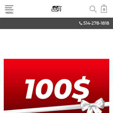
0
0
MENU
514-278-1818