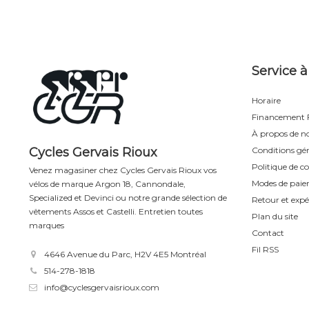
Service à
Horaire
Financement F
À propos de n
Cycles Gervais Rioux
Conditions gén
Politique de co
Venez magasiner chez Cycles Gervais Rioux vos
Modes de pai
vélos de marque Argon 18, Cannondale,
Specialized et Devinci ou notre grande sélection de
Retour et expé
vêtements Assos et Castelli. Entretien toutes
Plan du site
marques
Contact
Fil RSS
4646 Avenue du Parc, H2V 4E5 Montréal
514-278-1818
info@cyclesgervaisrioux.com