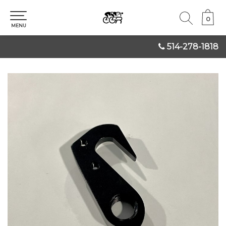
0
0
MENU
514-278-1818