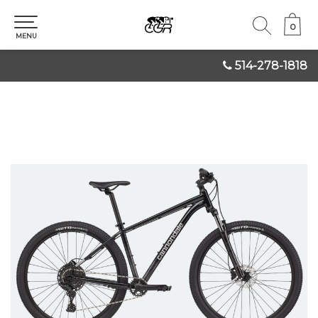
0
0
MENU
514-278-1818