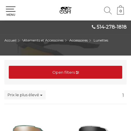
0
0
MENU
514-278-1818
Accueil
Vêtements et Accessoires
Accessoires
Lunettes
Open filters
Prix le plus élevé
1