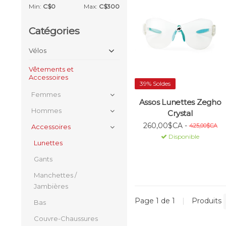
Min:
C$
0
Max:
C$
300
Catégories
Vélos
Vêtements et
Accessoires
39% Soldes
Femmes
Assos Lunettes Zegho
Hommes
Crystal
260,00$CA -
425,00$CA
Accessoires
Disponible
Lunettes
Gants
Manchettes /
Jambières
Page 1 de 1
|
Produits
Bas
Couvre-Chaussures