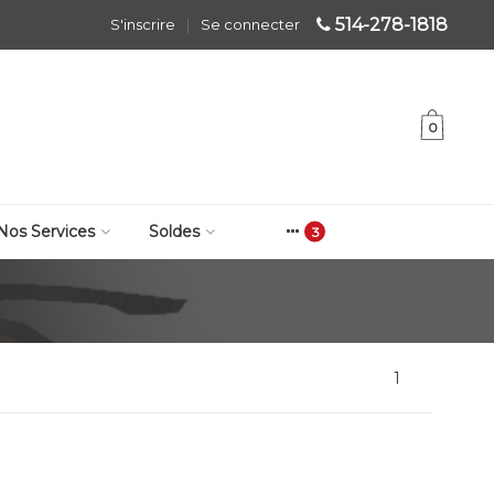
514-278-1818
S'inscrire
|
Se connecter
0
Nos Services
Soldes
1