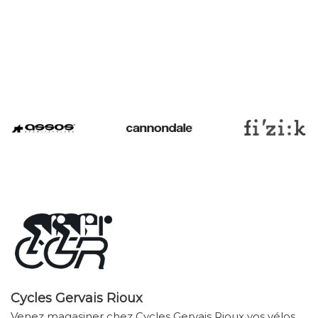
Cycles Gervais Rioux
Venez magasiner chez Cycles Gervais Rioux vos vélos