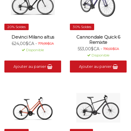
20% Soldes
30% Soldes
Devinci Milano altus
Cannondale Quick 6
Remixte
624,00$CA -
779,99$CA
553,00$CA -
790,00$CA
Disponible
Disponible
Ajouter au panier
Ajouter au panier