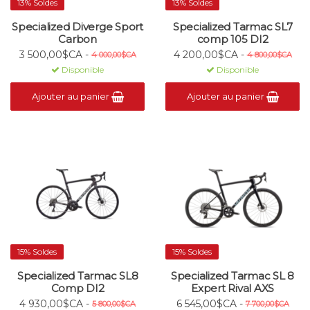
13% Soldes
13% Soldes
Specialized Diverge Sport
Specialized Tarmac SL7
Carbon
comp 105 DI2
3 500,00$CA -
4 200,00$CA -
4 000,00$CA
4 800,00$CA
Disponible
Disponible
Ajouter au panier
Ajouter au panier
15% Soldes
15% Soldes
Specialized Tarmac SL8
Specialized Tarmac SL 8
Comp DI2
Expert Rival AXS
4 930,00$CA -
6 545,00$CA -
5 800,00$CA
7 700,00$CA