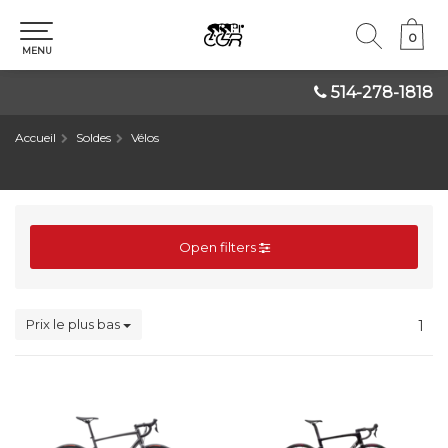
0
0
MENU
514-278-1818
Accueil
Soldes
Vélos
Open filters
Prix le plus bas
1