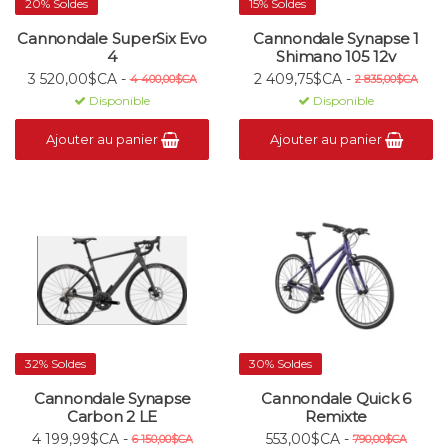
20% Soldes
15% Soldes
Cannondale SuperSix Evo
Cannondale Synapse 1
4
Shimano 105 12v
3 520,00$CA -
2 409,75$CA -
4 400,00$CA
2 835,00$CA
Disponible
Disponible
Ajouter au panier
Ajouter au panier
32% Soldes
30% Soldes
Cannondale Synapse
Cannondale Quick 6
Carbon 2 LE
Remixte
4 199,99$CA -
553,00$CA -
6 150,00$CA
790,00$CA