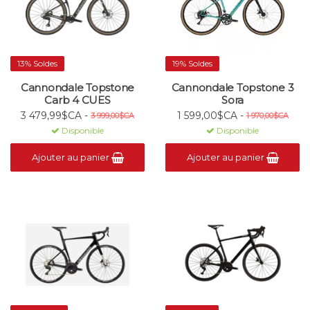
13% Soldes
19% Soldes
Cannondale Topstone
Cannondale Topstone 3
Carb 4 CUES
Sora
3 479,99$CA -
1 599,00$CA -
3 999,00$CA
1 970,00$CA
Disponible
Disponible
Ajouter au panier
Ajouter au panier