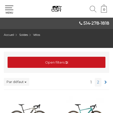
0
0
MENU
514-278-1818
Accueil
Soldes
Vélos
Open filters
Par défaut
1
2